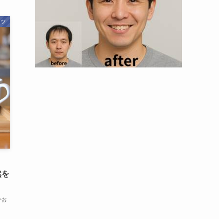
ーツ
然を
かお