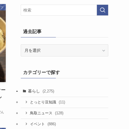
ーツ
過去記事
過
去
記
事
カテゴリーで探す
オー
暮らし
(2,275)
ル
(11)
とっとり豆知識
ぽん
(128)
鳥取ニュース
(886)
イベント