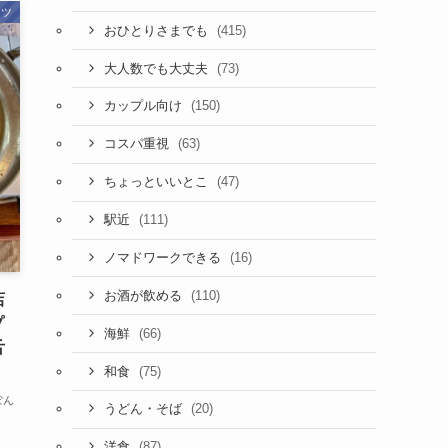
ーツ
(415)
おひとりさまでも
(73)
大人数でも大丈夫
(150)
カップル向け
(63)
コスパ重視
(47)
ちょっといいとこ
(111)
駅近
(16)
ノマドワークできる
(110)
お酒が飲める
店
プ
(66)
海鮮
舌
(75)
和食
ぽん
(20)
うどん・そば
(87)
洋食