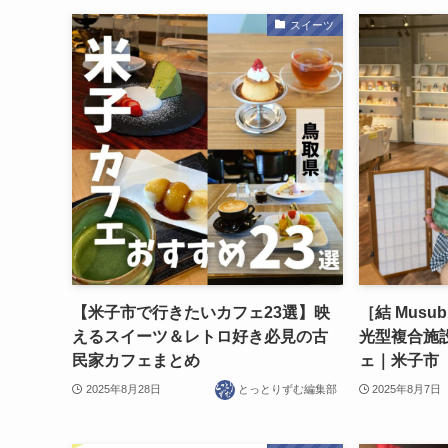
スイーツ
【米子市で行きたいカフェ23選】映
［結 Mus
えるスイーツ＆レトロ好き必見の古
光型複合施
民家カフェまとめ
ェ｜米子市
2025年8月28日
とっとりずむ編集部
2025年8月7日