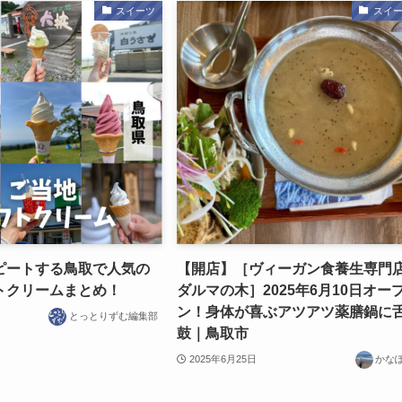
スイーツ
スイ
ピートする鳥取で人気の
【開店】［ヴィーガン食養生専門
トクリームまとめ！
ダルマの木］2025年6月10日オー
ン！身体が喜ぶアツアツ薬膳鍋に
とっとりずむ編集部
鼓｜鳥取市
2025年6月25日
かな