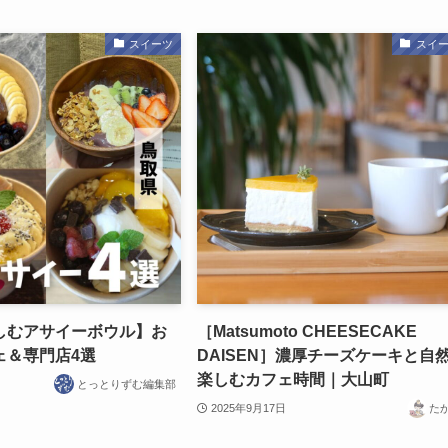
スイーツ
スイ
しむアサイーボウル】お
［Matsumoto CHEESECAKE
ェ＆専門店4選
DAISEN］濃厚チーズケーキと自
楽しむカフェ時間｜大山町
とっとりずむ編集部
2025年9月17日
た