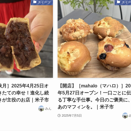
スイーツ
スイ
月］2025年4月25日オ
【開店】［mahalo（マハロ）］20
きたての幸せ！進化し続
年5月27日オープン！一口ごとに
きが主役のお店｜米子市
る丁寧な手仕事。今日のご褒美に
あのマフィンを。｜米子市
みん
2025年7月5日