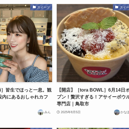
スイーツ
スイ
ubi］皆生でほっと一息。観
【開店】［tora BOWL］6月14日
設内にあるおしゃれカフ
プン！贅沢すぎる！アサイーボウ
専門店｜鳥取市
みん
2025年8月5日
かな