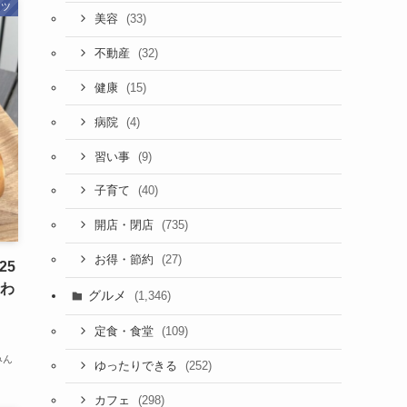
ーツ
(33)
美容
(32)
不動産
(15)
健康
(4)
病院
(9)
習い事
(40)
子育て
(735)
開店・閉店
(27)
お得・節約
25
伝わ
グルメ
(1,346)
、
(109)
定食・食堂
みん
(252)
ゆったりできる
(298)
カフェ