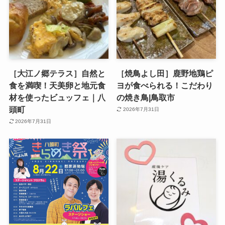
［大江ノ郷テラス］自然と
［焼鳥よし田］鹿野地鶏ピ
食を満喫！天美卵と地元食
ヨが食べられる！こだわり
材を使ったビュッフェ｜八
の焼き鳥|鳥取市
頭町
2026年7月31日
2026年7月31日