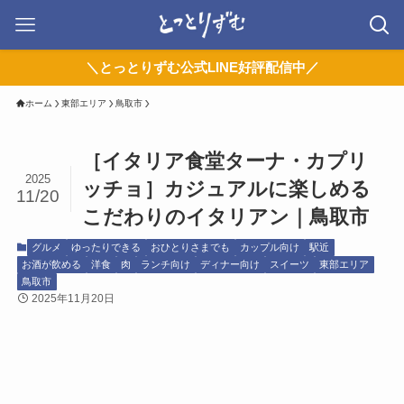
＼とっとりずむ公式LINE好評配信中／
ホーム
東部エリア
鳥取市
［イタリア食堂ターナ・カプリ
2025
ッチョ］カジュアルに楽しめる
11/20
こだわりのイタリアン｜鳥取市
グルメ
ゆったりできる
おひとりさまでも
カップル向け
駅近
お酒が飲める
洋食
肉
ランチ向け
ディナー向け
スイーツ
東部エリア
鳥取市
2025年11月20日