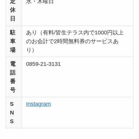
定
水・木曜日
休
日
駐
あり（有料/皆生テラス内で1000円以上
車
のお会計で2時間無料券のサービスあ
場
り）
電
0859-21-3131
話
番
号
S
Instagram
N
S