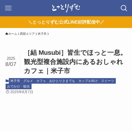
＼とっとりずむ公式LINE好評配信中／
ホーム
西部エリア
米子市
［結 Musubi］皆生でほっと一息。
2025
観光型複合施設内にあるおしゃれ
8/07
カフェ｜米子市
米子市
グルメ
カフェ
おひとりさまでも
カップル向け
スイーツ
おでかけ・観光
2025年8月7日