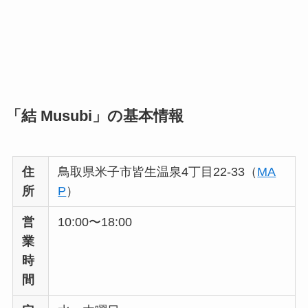
「結 Musubi」の基本情報
住
鳥取県米子市皆生温泉4丁目22-33（
MA
所
P
）
営
10:00〜18:00
業
時
間