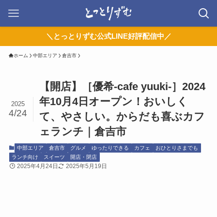
＼とっとりずむ公式LINE好評配信中／
ホーム
中部エリア
倉吉市
【開店】［優希-cafe yuuki-］2024
年10月4日オープン！おいしく
2025
4/24
て、やさしい。からだも喜ぶカフ
ェランチ｜倉吉市
中部エリア
倉吉市
グルメ
ゆったりできる
カフェ
おひとりさまでも
ランチ向け
スイーツ
開店・閉店
2025年4月24日
2025年5月19日