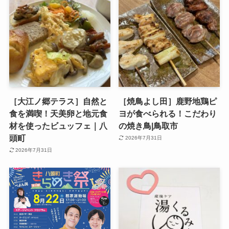
［大江ノ郷テラス］自然と
［焼鳥よし田］鹿野地鶏ピ
食を満喫！天美卵と地元食
ヨが食べられる！こだわり
材を使ったビュッフェ｜八
の焼き鳥|鳥取市
頭町
2026年7月31日
2026年7月31日