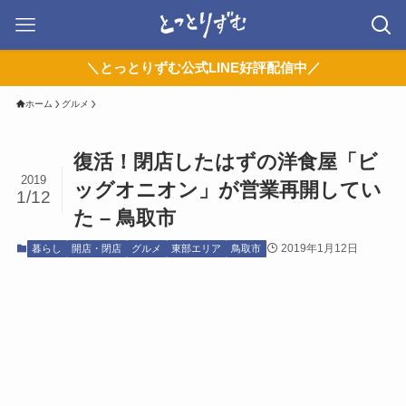
＼とっとりずむ公式LINE好評配信中／
ホーム
グルメ
復活！閉店したはずの洋食屋「ビ
2019
ッグオニオン」が営業再開してい
1/12
た – 鳥取市
2019年1月12日
暮らし
開店・閉店
グルメ
東部エリア
鳥取市