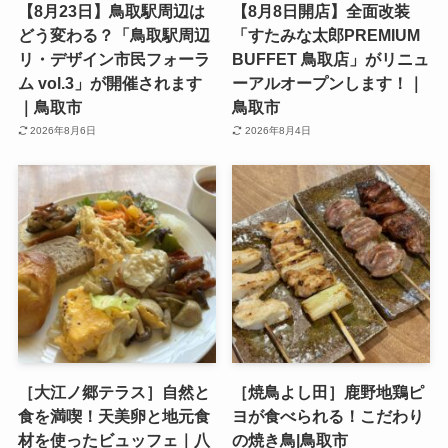
【8月23日】鳥取駅周辺は
【8月8日開店】全面改装
どう変わる？「鳥取駅周辺
「すたみな太郎PREMIUM
リ・デザイン市民フォーラ
BUFFET 鳥取店」がリニュ
ム vol.3」が開催されます
ーアルオープンします！｜
｜鳥取市
鳥取市
2026年8月6日
2026年8月4日
［大江ノ郷テラス］自然と
［焼鳥よし田］鹿野地鶏ピ
食を満喫！天美卵と地元食
ヨが食べられる！こだわり
材を使ったビュッフェ｜八
の焼き鳥|鳥取市