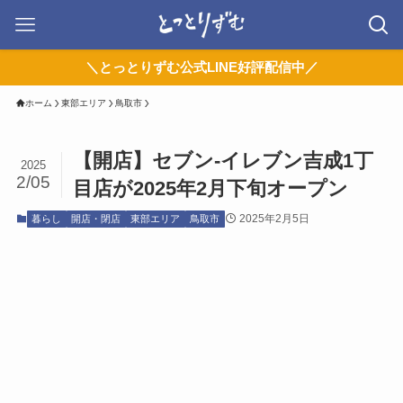
＼とっとりずむ公式LINE好評配信中／
ホーム
東部エリア
鳥取市
【開店】セブン-イレブン吉成1丁
2025
2/05
目店が2025年2月下旬オープン
2025年2月5日
暮らし
開店・閉店
東部エリア
鳥取市