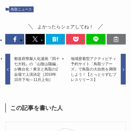
鳥取ニュース
よかったらシェアしてね！
都道府県擬人化漫画『四十
地域密着型アクティビティ
七大戦』の「山陰山陽編」
予約サイト「鳥取ツアー
が舞台化！東京と鳥取の2
ズ」で鳥取の大自然を満喫
会場で上演決定［2019年
しよう！【とっとりずむプ
10月下旬～11月上旬］
レスリリース】
この記事を書いた人