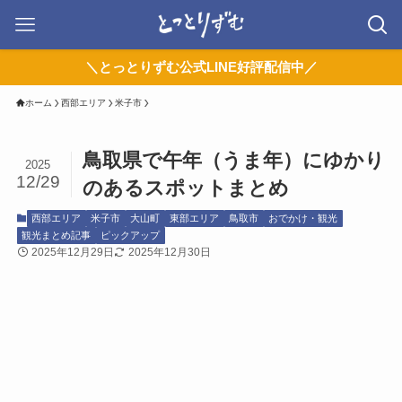
＼とっとりずむ公式LINE好評配信中／
ホーム
西部エリア
米子市
鳥取県で午年（うま年）にゆかり
2025
12/29
のあるスポットまとめ
西部エリア
米子市
大山町
東部エリア
鳥取市
おでかけ・観光
観光まとめ記事
ピックアップ
2025年12月29日
2025年12月30日