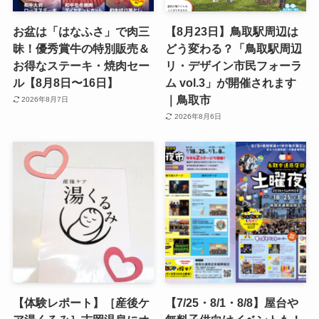
お盆は「はなふさ」で肉三
【8月23日】鳥取駅周辺は
昧！優秀賞牛の特別販売＆
どう変わる？「鳥取駅周辺
お得なステーキ・焼肉セー
リ・デザイン市民フォーラ
ル【8月8日〜16日】
ム vol.3」が開催されます
｜鳥取市
2026年8月7日
2026年8月6日
【体験レポート】［産後ケ
【7/25・8/1・8/8】屋台や