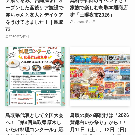
ア湯くるみ］吉岡温泉にオ
無料子供向けイベントも！
ープンした産後ケア施設で
家族で楽しむ鳥取本通商店
赤ちゃんと友人とデイケア
街「土曜夜市2026」
をうけてきました！｜鳥取
2026年7月23日
市
2026年7月24日
鳥取県代表として全国大会
鳥取の夏の幕開けは「2026
へ！「第4回鳥取県原木し
賀露白いか祭り」から！7
いたけ料理コンクール」応
月11日（土）、12日（日）