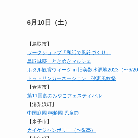
6月10日（土）
【鳥取市】
ワークショップ「和紙で風鈴づくり」
鳥取城跡 ときめきマルシェ
ホタル観賞ウィーク in 旧美歎水源地2023（〜6/2
トットリンカーネーション 砂恵風紋祭
【倉吉市】
第11回食のみやこフェスティバル
【湯梨浜町】
中国庭園 燕趙園 児童節
【米子市】
カイケジャンボリー（〜6/25）