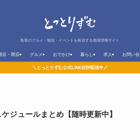
鳥取のグルメ・観光・イベントを発信する地域情報サイト
開店・閉店
グルメ
おでかけ
暮らし
求人
お問い合
＼とっとりずむ公式LINE好評配信中／
トスケジュールまとめ【随時更新中】