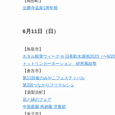
【南部町】
法勝寺温泉1周年祭
6月11日（日）
【鳥取市】
ホタル観賞ウィーク in 旧美歎水源地2023（〜6/2
トットリンカーネーション 砂恵風紋祭
【倉吉市】
第11回食のみやこフェスティバル
第2回つながりフリマルシェ
【湯梨浜町】
花と緑のフェア
中国庭園 燕趙園 児童節
【米子市】