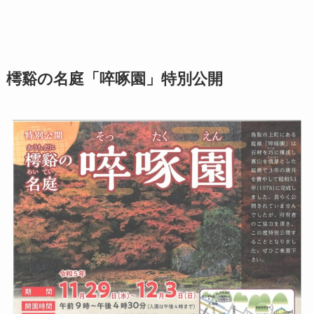
樗谿の名庭「啐啄園」特別公開