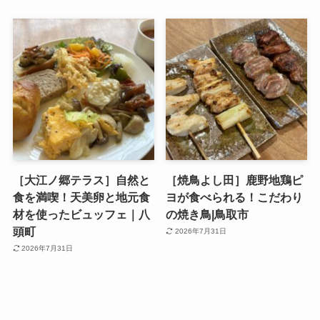
［大江ノ郷テラス］自然と
［焼鳥よし田］鹿野地鶏ピ
食を満喫！天美卵と地元食
ヨが食べられる！こだわり
材を使ったビュッフェ｜八
の焼き鳥|鳥取市
頭町
2026年7月31日
2026年7月31日