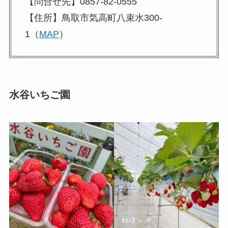
【問合せ先】0857-82-0555
【住所】鳥取市気高町八束水300-
1（
MAP
）
水谷いちご園