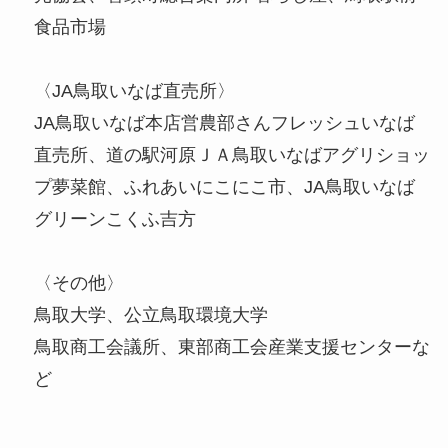
食品市場
〈JA鳥取いなば直売所〉
JA鳥取いなば本店営農部さんフレッシュいなば
直売所、道の駅河原ＪＡ鳥取いなばアグリショッ
プ夢菜館、ふれあいにこにこ市、JA鳥取いなば
グリーンこくふ吉方
〈その他〉
鳥取大学、公立鳥取環境大学
鳥取商工会議所、東部商工会産業支援センターな
ど