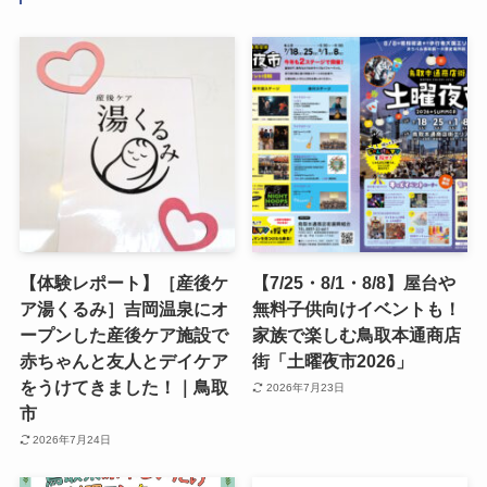
【体験レポート】［産後ケ
【7/25・8/1・8/8】屋台や
ア湯くるみ］吉岡温泉にオ
無料子供向けイベントも！
ープンした産後ケア施設で
家族で楽しむ鳥取本通商店
赤ちゃんと友人とデイケア
街「土曜夜市2026」
をうけてきました！｜鳥取
2026年7月23日
市
2026年7月24日