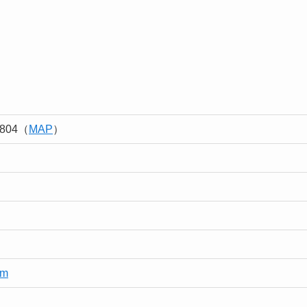
804（
MAP
）
am