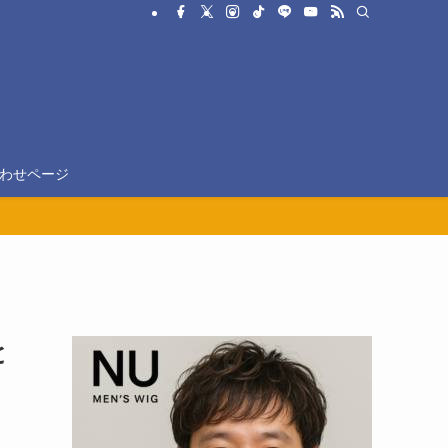
わせページ
と