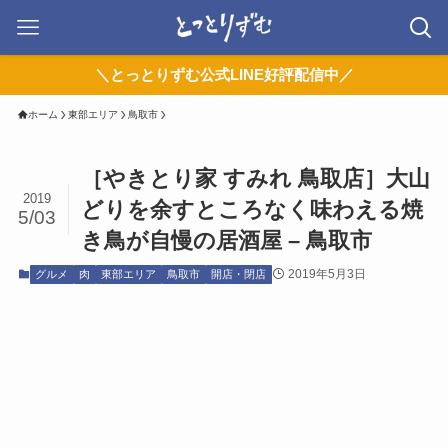
＼とっとりずむ公式LINE好評配信中／
ホーム
東部エリア
鳥取市
［やきとり家 すみれ 鳥取店］大山
2019
どりを余すところなく味わえる焼
5/03
き鳥が自慢の居酒屋 – 鳥取市
2019年5月3日
グルメ
肉
東部エリア
鳥取市
開店・閉店