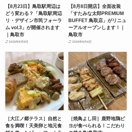
【8月23日】鳥取駅周辺は
【8月8日開店】全面改装
どう変わる？「鳥取駅周辺
「すたみな太郎PREMIUM
リ・デザイン市民フォーラ
BUFFET 鳥取店」がリニュ
ム vol.3」が開催されます
ーアルオープンします！｜
｜鳥取市
鳥取市
2026年8月6日
2026年8月4日
［大江ノ郷テラス］自然と
［焼鳥よし田］鹿野地鶏ピ
食を満喫！天美卵と地元食
ヨが食べられる！こだわり