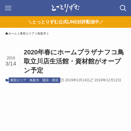
＼とっとりずむ公式LINE好評配信中／
ホーム
東部エリア
鳥取市
2020年春にホームプラザナフコ鳥
2019
取立川店生活館・資材館がオープ
3/14
ン予定
2019年3月14日
2019年12月12日
東部エリア
鳥取市
開店・閉店