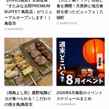
「すたみな太郎PREMIUM
食を満喫！天美卵と地元食
BUFFET 鳥取店」がリニュ
材を使ったビュッフェ｜八
ーアルオープンします！｜
頭町
鳥取市
2026年7月31日
2026年8月4日
［焼鳥よし田］鹿野地鶏ピ
2026年8月鳥取のイベント
ヨが食べられる！こだわり
スケジュールまとめ
の焼き鳥|鳥取市
2026年8月1日