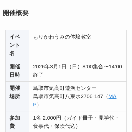
開催概要
イベ
もりかわうみの体験教室
ント
名
開催
2026年3月1日（日）8:00集合〜14:00
日時
終了
開催
鳥取市気高町遊漁センター
場所
鳥取市気高町八束水2706-147（
MA
P
）
参加
1名 2,000円（ガイド冊子・見学代・
費
食事代・保険代込）