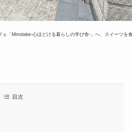
「Minotake-心ほどける暮らしの学び舎-」へ、スイーツを
目次