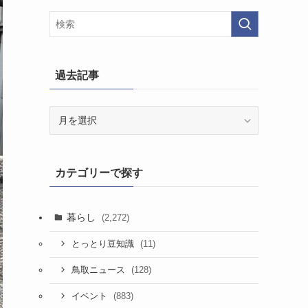
過去記事
過
去
記
事
カテゴリーで探す
暮らし
(2,272)
(11)
とっとり豆知識
(128)
鳥取ニュース
(883)
イベント