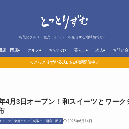
鳥取のグルメ・観光・イベントを発信する地域情報サイト
開店・閉店
グルメ
おでかけ
暮らし
求人
お問い合
＼とっとりずむ公式LINE好評配信中／
025年4月3日オープン！和スイーツとワーク
市
2025年6月14日
スイーツ
東部エリア
鳥取市
開店・閉店