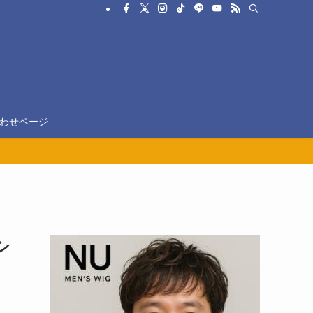
わせページ
シ