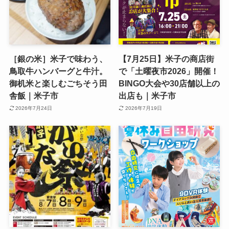
［銀の米］米子で味わう、
【7月25日】米子の商店街
鳥取牛ハンバーグと牛汁。
で「土曜夜市2026」開催！
御机米と楽しむごちそう田
BINGO大会や30店舗以上の
舎飯｜米子市
出店も｜米子市
2026年7月24日
2026年7月19日