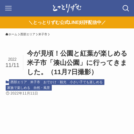
＼とっとりずむ公式LINE好評配信中／
ホーム
西部エリア
米子市
今が見頃！公園と紅葉が楽しめる
2022
米子市「湊山公園」に行ってきま
11/11
した。（11月7日撮影）
西部エリア
米子市
おでかけ・観光
小さい子でも楽しめる
家族で楽しめる
自然・風景
2022年11月11日