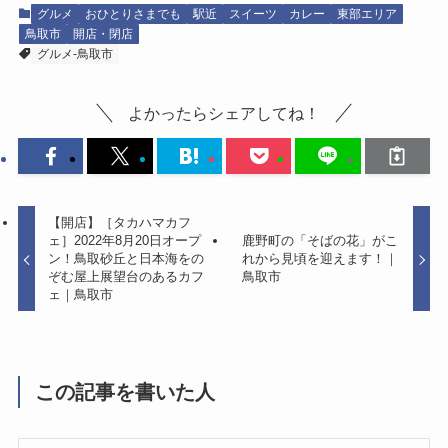
グルメ
おひとりさまでも
駅近
スイーツ
カレー
東部エリア
鳥取市
開店・閉店
グルメ-鳥取市
よかったらシェアしてね！
【開店】［タカハマカフ
ェ］2022年8月20日オープ
鹿野町の「そばの花」がこ
ン！鳥取砂丘と日本海をの
れから見頃を迎えます！｜
ぞむ屋上展望台のあるカフ
鳥取市
ェ｜鳥取市
この記事を書いた人