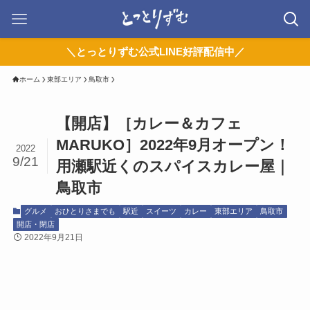
＼とっとりずむ公式LINE好評配信中／
ホーム
東部エリア
鳥取市
【開店】［カレー＆カフェ
MARUKO］2022年9月オープン！
2022
9/21
用瀬駅近くのスパイスカレー屋｜
鳥取市
グルメ
おひとりさまでも
駅近
スイーツ
カレー
東部エリア
鳥取市
開店・閉店
2022年9月21日