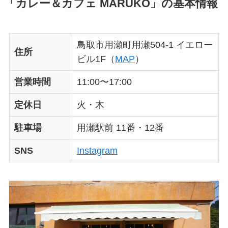
「カレー＆カフェ MARUKO」の基本情報
鳥取市用瀬町用瀬504-1 イエロー
住所
ビル1F（
MAP
）
営業時間
11:00〜17:00
定休日
火・木
駐車場
用瀬駅前 11番・12番
SNS
Instagram