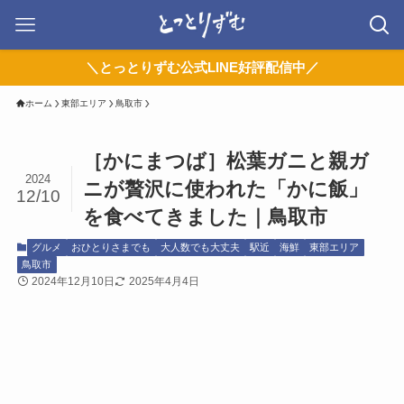
＼とっとりずむ公式LINE好評配信中／
ホーム
東部エリア
鳥取市
［かにまつば］松葉ガニと親ガ
2024
ニが贅沢に使われた「かに飯」
12/10
を食べてきました｜鳥取市
グルメ
おひとりさまでも
大人数でも大丈夫
駅近
海鮮
東部エリア
鳥取市
2024年12月10日
2025年4月4日