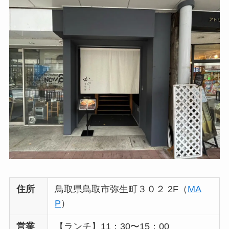
住所
鳥取県鳥取市弥生町３０２ 2F（
MA
P
）
営業
【ランチ】11：30〜15：00