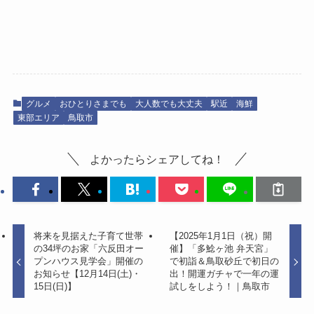
グルメ
おひとりさまでも
大人数でも大丈夫
駅近
海鮮
東部エリア
鳥取市
よかったらシェアしてね！
将来を見据えた子育て世帯
【2025年1月1日（祝）開
の34坪のお家「六反田オー
催】「多鯰ヶ池 弁天宮」
プンハウス見学会」開催の
で初詣＆鳥取砂丘で初日の
お知らせ【12月14日(土)・
出！開運ガチャで一年の運
15日(日)】
試しをしよう！｜鳥取市