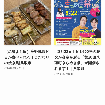
［焼鳥よし田］鹿野地鶏ピ
【8月22日】約1,600発の花
ヨが食べられる！こだわり
火が夜空を彩る「第20回八
の焼き鳥|鳥取市
頭町きらめき祭」が開催さ
れます！｜八頭町
2026年7月31日
2026年7月28日