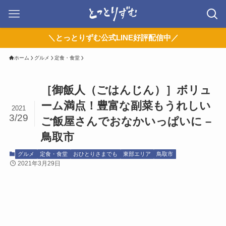
＼とっとりずむ公式LINE好評配信中／
ホーム
グルメ
定食・食堂
［御飯人（ごはんじん）］ボリュ
ーム満点！豊富な副菜もうれしい
2021
3/29
ご飯屋さんでおなかいっぱいに –
鳥取市
グルメ
定食・食堂
おひとりさまでも
東部エリア
鳥取市
2021年3月29日