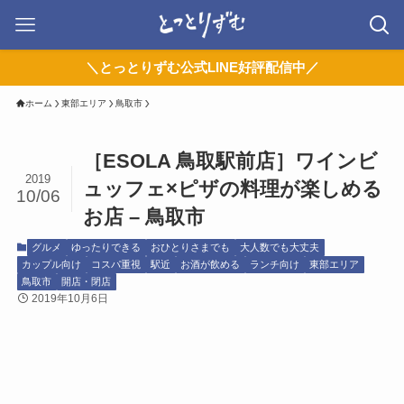
＼とっとりずむ公式LINE好評配信中／
ホーム
東部エリア
鳥取市
［ESOLA 鳥取駅前店］ワインビ
2019
ュッフェ×ピザの料理が楽しめる
10/06
お店 – 鳥取市
グルメ
ゆったりできる
おひとりさまでも
大人数でも大丈夫
カップル向け
コスパ重視
駅近
お酒が飲める
ランチ向け
東部エリア
鳥取市
開店・閉店
2019年10月6日