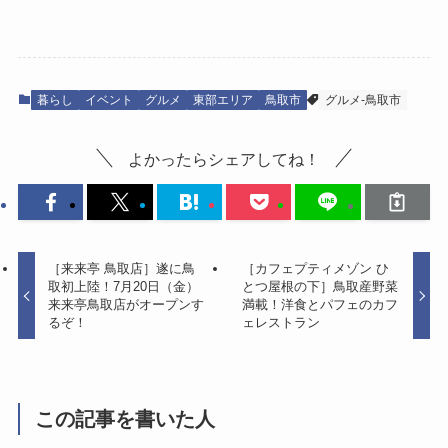
暮らし
イベント
グルメ
東部エリア
鳥取市
グルメ-鳥取市
よかったらシェアしてね！
［来来亭 鳥取店］遂に鳥
［カフェプティメゾン ひ
取初上陸！7月20日（金）
とつ屋根の下］鳥取産野菜
来来亭鳥取店がオープンす
満載！洋食とパフェのカフ
るぞ！
ェレストラン
この記事を書いた人