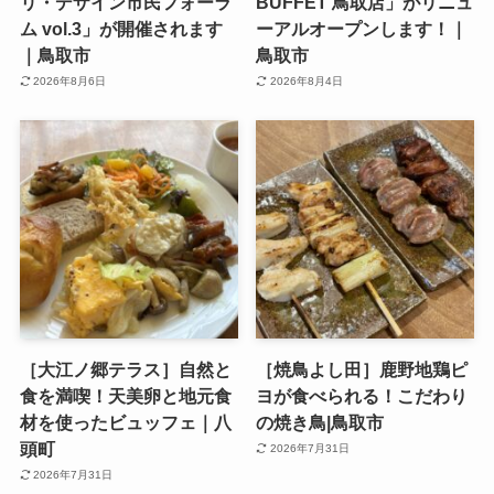
リ・デザイン市民フォーラ
BUFFET 鳥取店」がリニュ
ム vol.3」が開催されます
ーアルオープンします！｜
｜鳥取市
鳥取市
2026年8月6日
2026年8月4日
［大江ノ郷テラス］自然と
［焼鳥よし田］鹿野地鶏ピ
食を満喫！天美卵と地元食
ヨが食べられる！こだわり
材を使ったビュッフェ｜八
の焼き鳥|鳥取市
頭町
2026年7月31日
2026年7月31日