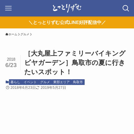
＼とっとりずむ公式LINE好評配信中／
ホーム
グルメ
［大丸屋上ファミリーバイキング
2018
ビヤガーデン］鳥取市の夏に行き
6/23
たいスポット！
暮らし
イベント
グルメ
東部エリア
鳥取市
2018年6月23日
2019年5月27日