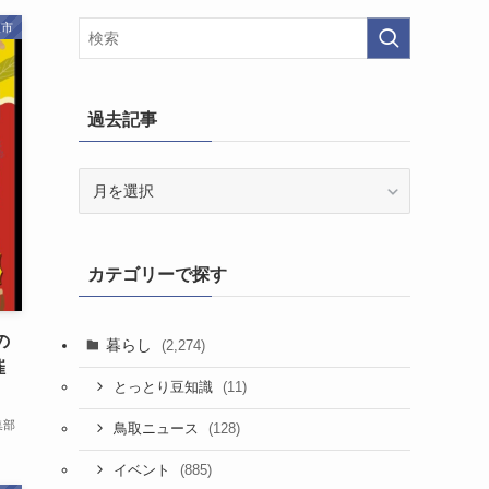
取市
過去記事
過
去
記
事
カテゴリーで探す
の
暮らし
(2,274)
催
(11)
とっとり豆知識
集部
(128)
鳥取ニュース
(885)
イベント