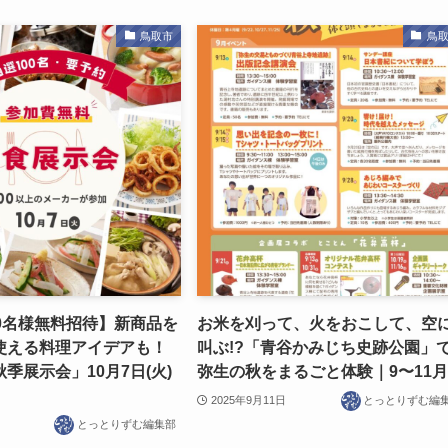
鳥取市
鳥
0名様無料招待】新商品を
お米を刈って、火をおこして、空
使える料理アイデアも！
叫ぶ!?「青谷かみじち史跡公園」
季展示会」10月7日(火)
弥生の秋をまるごと体験｜9〜11
2025年9月11日
とっとりずむ編
とっとりずむ編集部