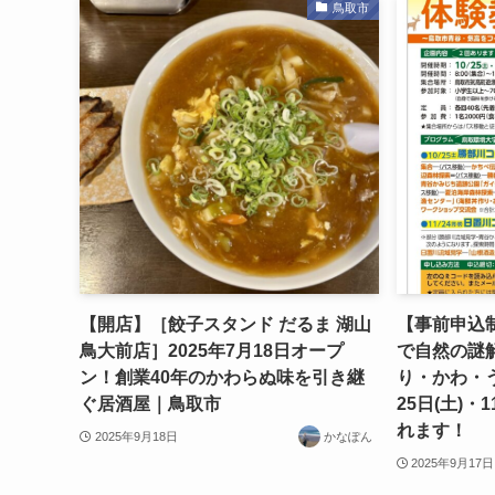
鳥取市
【開店】［餃子スタンド だるま 湖山
【事前申込
鳥大前店］2025年7月18日オープ
で自然の謎
ン！創業40年のかわらぬ味を引き継
り・かわ・
ぐ居酒屋｜鳥取市
25日(土)・
れます！
2025年9月18日
かなぽん
2025年9月17日