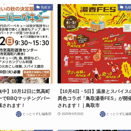
鳥取市
鳥
中】10月12日に気高町
【10月4日・5日】温泉とスパイス
ーでBBQマッチングパー
異色コラボ「鳥取湯香FES」が開
催されます！
されます！｜鳥取市
とっとりずむ編集部
2025年9月20日
とっとりずむ編