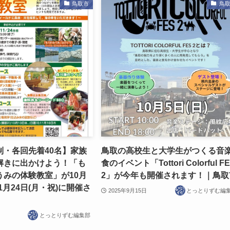
鳥取市
鳥
制・各回先着40名】家族
鳥取の高校生と大学生がつくる音楽
解きに出かけよう！「も
食のイベント「Tottori Colorful F
うみの体験教室」が10月
2」が今年も開催されます！｜鳥取
11月24日(月・祝)に開催さ
2025年9月15日
とっとりずむ編
とっとりずむ編集部