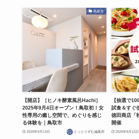
鳥取市
【開店】［ヒノキ酵素風呂Hachi］
【抽選で10
2025年9月4日オープン！鳥取初！女
試食＆すぐ
性専用の癒し空間で、めぐりを感じ
徳田商店「秋
る体験を｜鳥取市
開催
2025年9月13日
とっとりずむ編集部
2025年9月12日