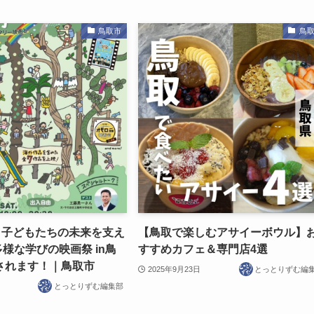
鳥取市
鳥
】子どもたちの未来を支え
【鳥取で楽しむアサイーボウル】
多様な学びの映画祭 in鳥
すすめカフェ＆専門店4選
されます！｜鳥取市
2025年9月23日
とっとりずむ編
とっとりずむ編集部