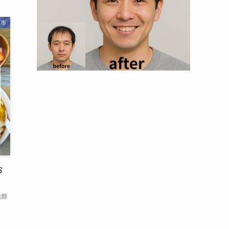
取市
お
集部