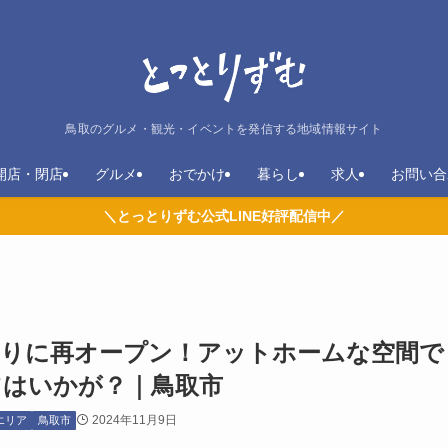
鳥取のグルメ・観光・イベントを発信する地域情報サイト
開店・閉店
グルメ
おでかけ
暮らし
求人
お問い合
＼とっとりずむ公式LINE好評配信中／
年ぶりに再オープン！アットホームな空間で
ツはいかが？｜鳥取市
2024年11月9日
エリア
鳥取市