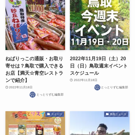
ねばりっこの通販・お取り
2022年11月19日（土）20
寄せは？鳥取で購入できる
日（日）鳥取週末イベント
お店【満天☆青空レストラ
スケジュール
ンで紹介】
2022年11月18日
2022年11月18日
とっとりずむ編集部
とっとりずむ編集部
スイーツ
鳥取ニュース