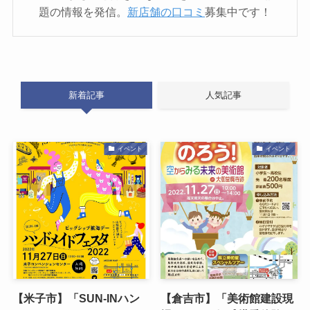
題の情報を発信。
新店舗の口コミ
募集中です！
新着記事
人気記事
イベント
イベント
【米子市】「SUN-INハン
【倉吉市】「美術館建設現