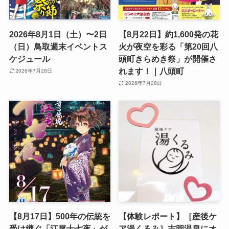
2026年8月1日（土）〜2日
【8月22日】約1,600発の花
（日）鳥取週末イベントス
火が夜空を彩る「第20回八
ケジュール
頭町きらめき祭」が開催さ
れます！｜八頭町
2026年7月28日
2026年7月28日
【8月17日】500年の伝統を
【体験レポート】［産後ケ
受け継ぐ「江尾十七夜」が
ア湯くるみ］吉岡温泉にオ