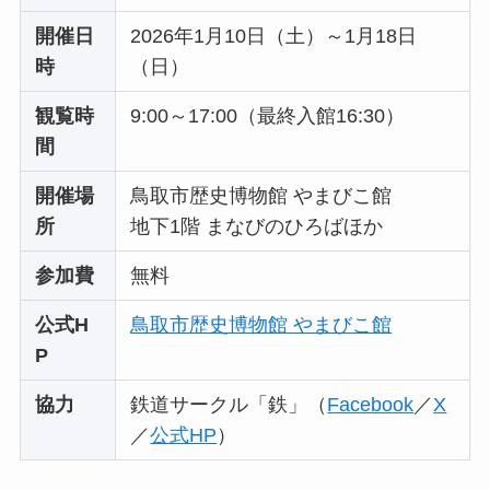
開催日
2026年1月10日（土）～1月18日
時
（日）
観覧時
9:00～17:00（最終入館16:30）
間
開催場
鳥取市歴史博物館 やまびこ館
所
地下1階 まなびのひろばほか
参加費
無料
公式H
鳥取市歴史博物館 やまびこ館
P
協力
鉄道サークル「鉄」（
Facebook
／
X
／
公式HP
）