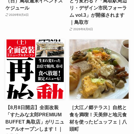
（日）鳥取週末イベントス
どう変わる？「鳥取駅周辺
ケジュール
リ・デザイン市民フォーラ
ム vol.3」が開催されます
2026年8月4日
｜鳥取市
2026年8月6日
【8月8日開店】全面改装
［大江ノ郷テラス］自然と
「すたみな太郎PREMIUM
食を満喫！天美卵と地元食
BUFFET 鳥取店」がリニュ
材を使ったビュッフェ｜八
ーアルオープンします！｜
頭町