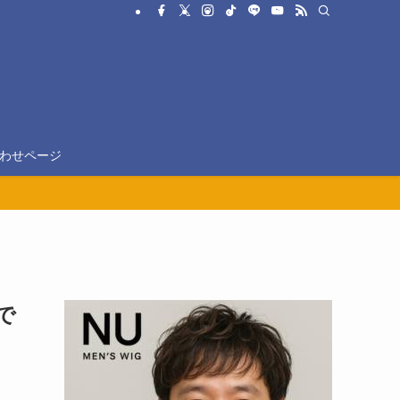
わせページ
で