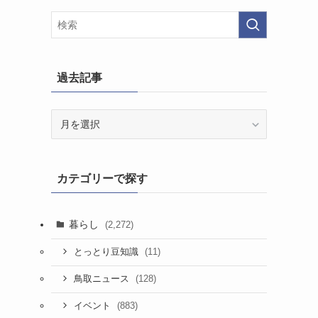
よ
過去記事
過
去
記
事
カテゴリーで探す
暮らし
(2,272)
(11)
とっとり豆知識
(128)
鳥取ニュース
(883)
イベント