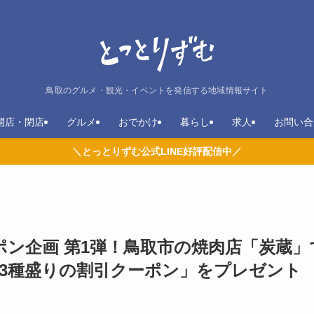
鳥取のグルメ・観光・イベントを発信する地域情報サイト
開店・閉店
グルメ
おでかけ
暮らし
求人
お問い合
＼とっとりずむ公式LINE好評配信中／
ポン企画 第1弾！鳥取市の焼肉店「炭蔵」
3種盛りの割引クーポン」をプレゼント