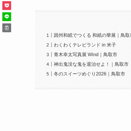
因州和紙でつくる 和紙の華展｜鳥取
わくわくテレビランド in 米子
青木幸太写真展 Wind｜鳥取市
神出鬼没な鬼を退治せよ！｜鳥取市
冬のスイーツめぐり2026｜鳥取市