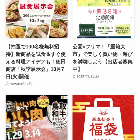
【抽選で100名様無料招
公園×フリマ！「重箱大
待】新商品を試食＆すぐ使
市」で楽しく買い物・遊び
える料理アイデアも！徳田
を満喫しよう【出店者募集
商店「秋季展示会」10月7
中】
日(火)開催
2025年3月11日
2025年9月12日