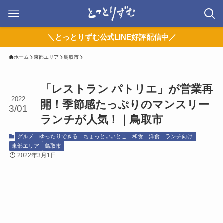
＼とっとりずむ公式LINE好評配信中／
ホーム
東部エリア
鳥取市
「レストラン パトリエ」が営業再
2022
開！季節感たっぷりのマンスリー
3/01
ランチが人気！｜鳥取市
グルメ
ゆったりできる
ちょっといいとこ
和食
洋食
ランチ向け
東部エリア
鳥取市
2022年3月1日