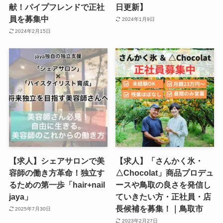
献！パイプフレンドで正社
日更新】
員を募集中
2024年1月9日
2024年2月15日
【求人】シェアサロンで美
【求人】「さんかく氷・
容師の働き方革命！独立す
△Chocolat」商品プロデュ
るための第一歩「hair+nail
ースや鳥取の良さを発信し
jaya」
ていきたい方・正社員・店
長候補を募集！｜鳥取市
2025年7月30日
2023年2月27日