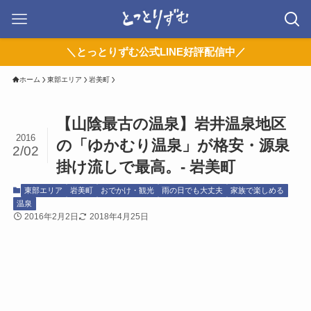
＼とっとりずむ公式LINE好評配信中／
ホーム
東部エリア
岩美町
【山陰最古の温泉】岩井温泉地区
2016
の「ゆかむり温泉」が格安・源泉
2/02
掛け流しで最高。- 岩美町
東部エリア
岩美町
おでかけ・観光
雨の日でも大丈夫
家族で楽しめる
温泉
2016年2月2日
2018年4月25日