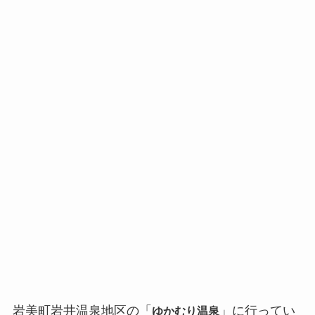
岩美町岩井温泉地区の「
」に行ってい
ゆかむり温泉