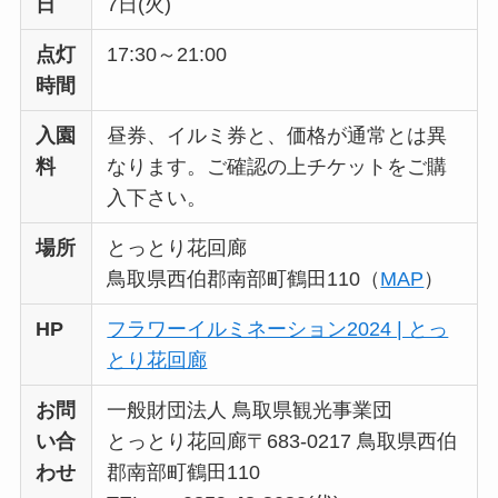
日
7日(火)
点灯
17:30～21:00
時間
入園
昼券、イルミ券と、価格が通常とは異
料
なります。ご確認の上チケットをご購
入下さい。
場所
とっとり花回廊
鳥取県西伯郡南部町鶴田110（
MAP
）
HP
フラワーイルミネーション2024 | とっ
とり花回廊
お問
一般財団法人 鳥取県観光事業団
い合
とっとり花回廊〒683-0217 鳥取県西伯
わせ
郡南部町鶴田110