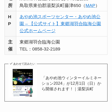
所
鳥取県東伯郡湯梨浜町藤津650（
MAP
）
H
あやめ池スポーツセンター・あやめ池公
P
園 – 【公式サイト】東郷湖羽合臨海公園
公式ホームページ
主
東郷湖羽合臨海公園
催
TEL：0858-32-2189
あわせて読みたい
「あやめ池ウィンターイルミネー
ション2024」が12月1日（日）か
ら開催されます！｜湯梨浜町