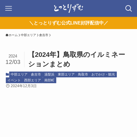
＼とっとりずむ公式LINE好評配信中／
ホーム
中部エリア
倉吉市
【2024年】鳥取県のイルミネー
2024
12/03
ションまとめ
中部エリア
倉吉市
湯梨浜
東部エリア
鳥取市
おでかけ・観光
イベント
西部エリア
南部町
2024年12月3日