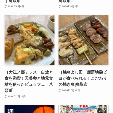
｜鳥取市
鳥取市
2026年8月6日
2026年8月4日
［大江ノ郷テラス］自然と
［焼鳥よし田］鹿野地鶏ピ
食を満喫！天美卵と地元食
ヨが食べられる！こだわり
材を使ったビュッフェ｜八
の焼き鳥|鳥取市
頭町
2026年7月31日
2026年7月31日