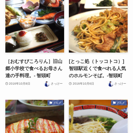
［おむすびころりん］旧山
[とっこ処（トッコトコ）]
郷小学校で食べるお母さん
智頭駅近くで食べれる人気
達の手料理。- 智頭町
のホルモンそば。-智頭町
2016年10月8日
さっけー
2016年10月6日
さっけー
グルメ
グルメ