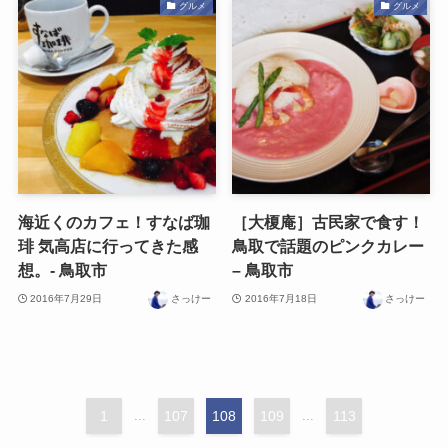
グルメ
グルメ
海近くのカフェ！すなば珈
［大榎庵］古民家で食す！
琲 気高店に行ってきた感
鳥取で話題のピンクカレー
想。- 鳥取市
– 鳥取市
2016年7月29日
さっけー
2016年7月18日
さっけー
1
...
107
108
109
...
113