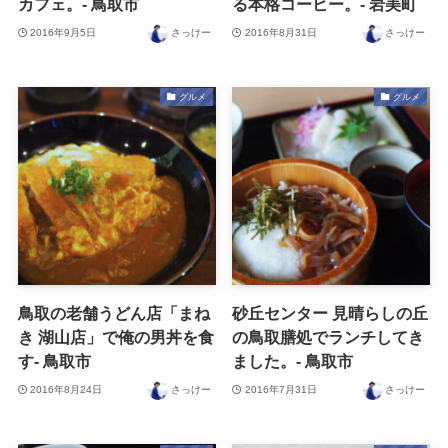
カフェ。- 鳥取市
る本格コーヒー。- 岩美町
2016年9月5日
さっけー
2016年8月31日
さっけー
グルメ
グルメ
鳥取の老舗うどん店「まね
砂丘センター 見晴らしの丘
き 湖山店」で俺の男丼を食
の鳥取膳処でランチしてき
す- 鳥取市
ました。- 鳥取市
2016年8月24日
さっけー
2016年7月31日
さっけー