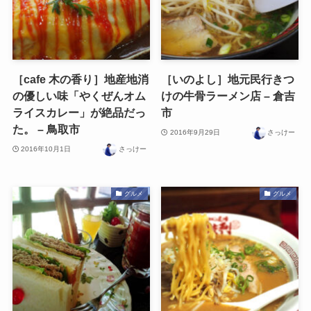
［cafe 木の香り］地産地消
［いのよし］地元民行きつ
の優しい味「やくぜんオム
けの牛骨ラーメン店 – 倉吉
ライスカレー」が絶品だっ
市
た。 – 鳥取市
2016年9月29日
さっけー
2016年10月1日
さっけー
グルメ
グルメ