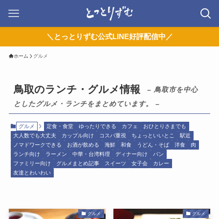
＼とっとりずむ公式LINE好評配信中／
ホーム
グルメ
鳥取のランチ・グルメ情報
– 鳥取市を中心
としたグルメ・ランチをまとめています。 –
グルメ
定食・食堂
ゆったりできる
カフェ
おひとりさまでも
大人数でも大丈夫
カップル向け
コスパ重視
ちょっといいとこ
駅近
ノマドワークできる
お酒が飲める
海鮮
和食
うどん・そば
洋食
肉
ランチ向け
ラーメン
中華・台湾料理
ディナー向け
パン
ファミリー向け
グルメまとめ記事
スイーツ
女子会
カレー
友達とわいわい
グルメ
グルメ