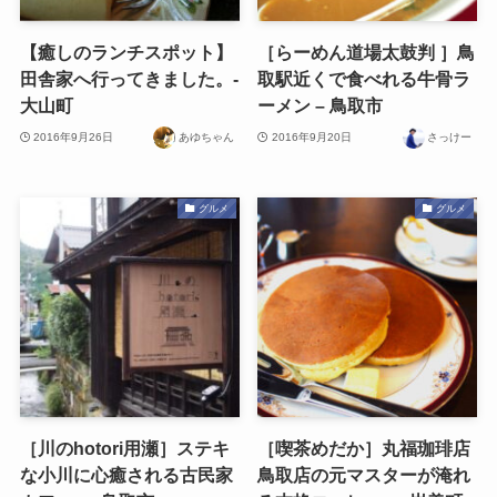
【癒しのランチスポット】
［らーめん道場太鼓判 ］鳥
田舎家へ行ってきました。-
取駅近くで食べれる牛骨ラ
大山町
ーメン – 鳥取市
2016年9月26日
あゆちゃん
2016年9月20日
さっけー
グルメ
グルメ
［川のhotori用瀬］ステキ
［喫茶めだか］丸福珈琲店
な小川に心癒される古民家
鳥取店の元マスターが淹れ