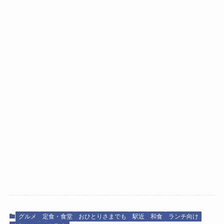
グルメ
定食・食堂
おひとりさまでも
駅近
和食
ランチ向け