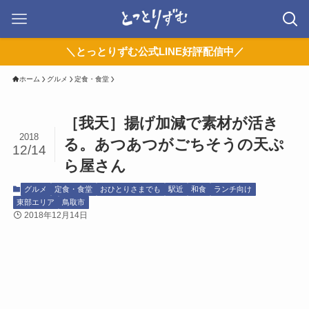
＼とっとりずむ公式LINE好評配信中／
ホーム
グルメ
定食・食堂
［我天］揚げ加減で素材が活き
2018
る。あつあつがごちそうの天ぷ
12/14
ら屋さん
グルメ
定食・食堂
おひとりさまでも
駅近
和食
ランチ向け
東部エリア
鳥取市
2018年12月14日