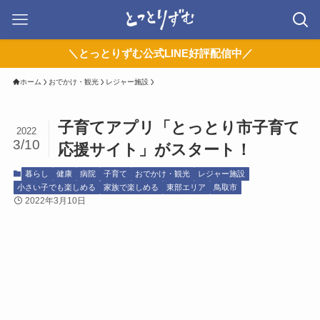
＼とっとりずむ公式LINE好評配信中／
ホーム
おでかけ・観光
レジャー施設
子育てアプリ「とっとり市子育て
2022
3/10
応援サイト」がスタート！
暮らし
健康
病院
子育て
おでかけ・観光
レジャー施設
小さい子でも楽しめる
家族で楽しめる
東部エリア
鳥取市
2022年3月10日