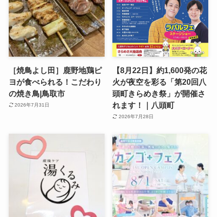
［焼鳥よし田］鹿野地鶏ピ
【8月22日】約1,600発の花
ヨが食べられる！こだわり
火が夜空を彩る「第20回八
の焼き鳥|鳥取市
頭町きらめき祭」が開催さ
れます！｜八頭町
2026年7月31日
2026年7月28日