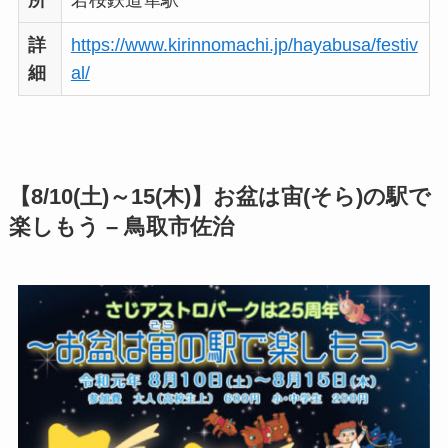
詳
https://www.kirinnomachi.jp/hayabusa/festiv
細
al/
【8/10(土)～15(木)】
お盆は宙(そら)の駅で
楽しもう – 鳥取市佐治