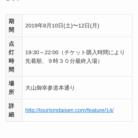
期
2019年8月10日(土)〜12日(月)
間
点
灯
19:30～22:00（チケット購入時間により
時
先着順、９時３０分最終入場）
間
場
大山御幸参道本通り
所
詳
http://tourismdaisen.com/feature/14/
細