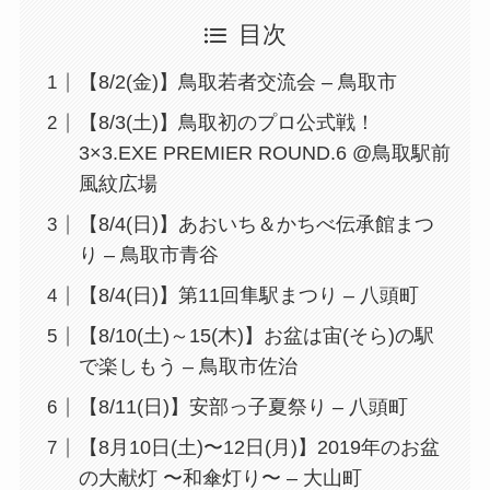
目次
【8/2(金)】鳥取若者交流会 – 鳥取市
【8/3(土)】鳥取初のプロ公式戦！
3×3.EXE PREMIER ROUND.6 @鳥取駅前
風紋広場
【8/4(日)】あおいち＆かちべ伝承館まつ
り – 鳥取市青谷
【8/4(日)】第11回隼駅まつり – 八頭町
【8/10(土)～15(木)】お盆は宙(そら)の駅
で楽しもう – 鳥取市佐治
【8/11(日)】安部っ子夏祭り – 八頭町
【8月10日(土)〜12日(月)】2019年のお盆
の大献灯 〜和傘灯り〜 – 大山町