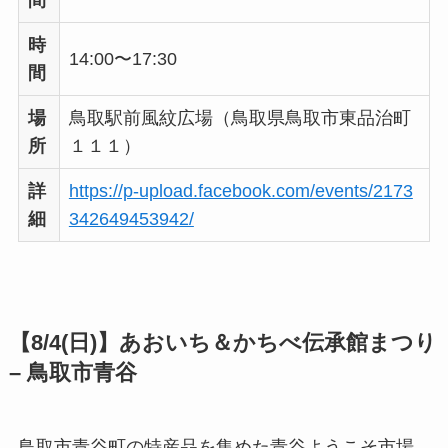
時
14:00〜17:30
間
場
鳥取駅前風紋広場（鳥取県鳥取市東品治町
所
１１１）
詳
https://p-upload.facebook.com/events/2173
細
342649453942/
【8/4(日)】
あおいち＆かちべ伝承館まつり
– 鳥取市青谷
鳥取市青谷町の特産品を集めた青谷ようこそ市場