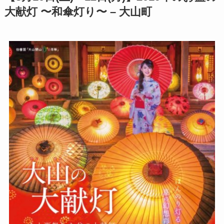
大献灯 〜和傘灯り〜 – 大山町