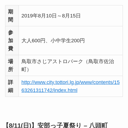
期
2019年8月10日～8月15日
間
参
加
大人600円、小中学生200円
費
場
鳥取市さじアストロパーク（鳥取市佐治
所
町）
詳
http://www.city.tottori.lg.jp/www/contents/15
細
63261311742/index.html
【8/11(日)】
安部っ子夏祭り – 八頭町