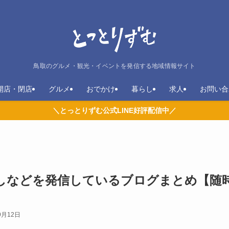
鳥取のグルメ・観光・イベントを発信する地域情報サイト
開店・閉店
グルメ
おでかけ
暮らし
求人
お問い合
＼とっとりずむ公式LINE好評配信中／
しなどを発信しているブログまとめ【随
9月12日