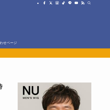
わせページ
時