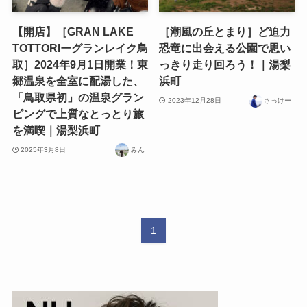
【開店】［GRAN LAKE
［潮風の丘とまり］ど迫力
TOTTORIーグランレイク鳥
恐竜に出会える公園で思い
取］2024年9月1日開業！東
っきり走り回ろう！｜湯梨
郷温泉を全室に配湯した、
浜町
「鳥取県初」の温泉グラン
2023年12月28日
さっけー
ピングで上質なとっとり旅
を満喫｜湯梨浜町
2025年3月8日
みん
1