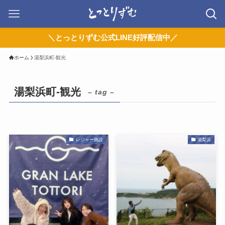
＼とっとりずむ公式LINE好評配信中／
ホーム
湯梨浜町-観光
湯梨浜町-観光
– tag –
レジャー施設
湯梨浜