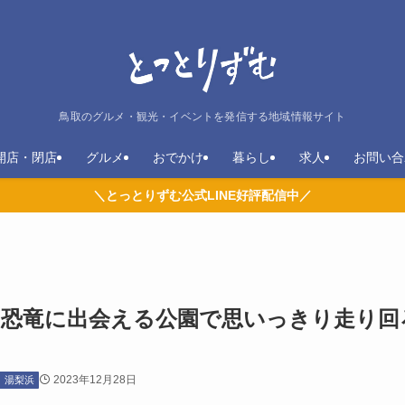
鳥取のグルメ・観光・イベントを発信する地域情報サイト
開店・閉店
グルメ
おでかけ
暮らし
求人
お問い合
＼とっとりずむ公式LINE好評配信中／
力恐竜に出会える公園で思いっきり走り回
2023年12月28日
湯梨浜