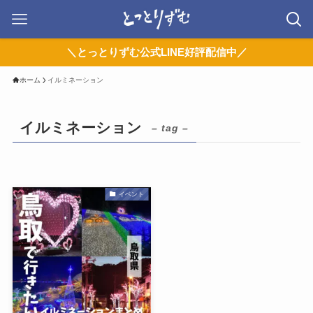
＼とっとりずむ公式LINE好評配信中／
ホーム
イルミネーション
イルミネーション
– tag –
イベント