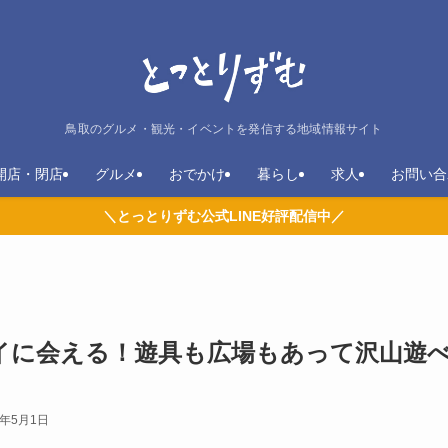
鳥取のグルメ・観光・イベントを発信する地域情報サイト
開店・閉店
グルメ
おでかけ
暮らし
求人
お問い合
＼とっとりずむ公式LINE好評配信中／
イに会える！遊具も広場もあって沢山遊
3年5月1日