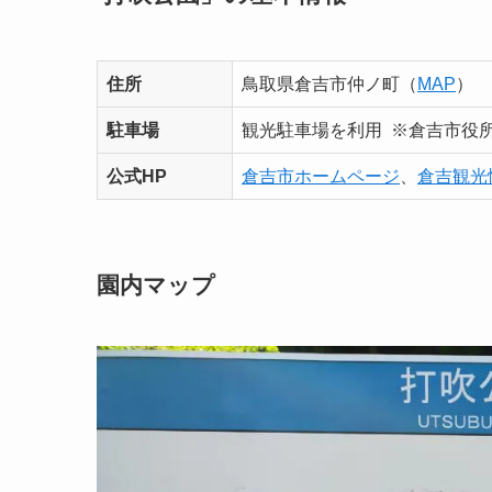
住所
鳥取県倉吉市仲ノ町（
MAP
）
駐車場
観光駐車場を利用 ※倉吉市役
公式HP
倉吉市ホームページ
、
倉吉観光
園内マップ