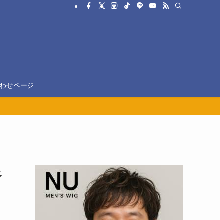
わせページ
べ