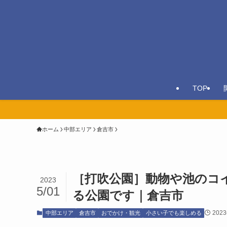
TOP
ホーム
中部エリア
倉吉市
［打吹公園］動物や池のコ
2023
5/01
る公園です｜倉吉市
202
中部エリア
倉吉市
おでかけ・観光
小さい子でも楽しめる