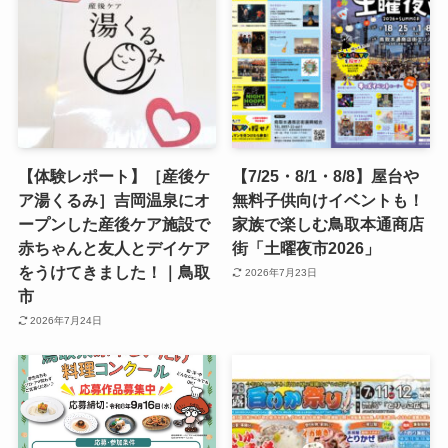
【体験レポート】［産後ケ
【7/25・8/1・8/8】屋台や
ア湯くるみ］吉岡温泉にオ
無料子供向けイベントも！
ープンした産後ケア施設で
家族で楽しむ鳥取本通商店
赤ちゃんと友人とデイケア
街「土曜夜市2026」
をうけてきました！｜鳥取
2026年7月23日
市
2026年7月24日