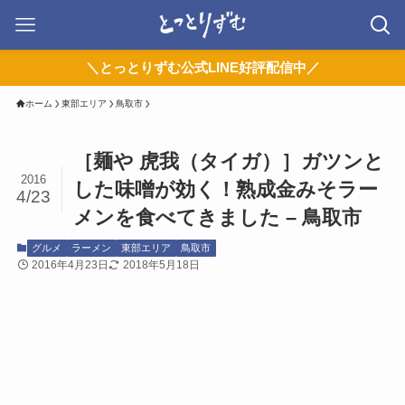
＼とっとりずむ公式LINE好評配信中／
ホーム
東部エリア
鳥取市
［麺や 虎我（タイガ）］ガツンと
2016
した味噌が効く！熟成金みそラー
4/23
メンを食べてきました – 鳥取市
グルメ
ラーメン
東部エリア
鳥取市
2016年4月23日
2018年5月18日