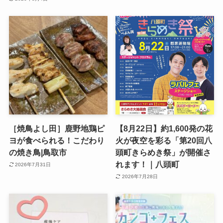
［焼鳥よし田］鹿野地鶏ピ
【8月22日】約1,600発の花
ヨが食べられる！こだわり
火が夜空を彩る「第20回八
の焼き鳥|鳥取市
頭町きらめき祭」が開催さ
れます！｜八頭町
2026年7月31日
2026年7月28日