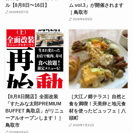
ル【8月8日〜16日】
ム vol.3」が開催されます
｜鳥取市
2026年8月7日
2026年8月6日
【8月8日開店】全面改装
［大江ノ郷テラス］自然と
「すたみな太郎PREMIUM
食を満喫！天美卵と地元食
BUFFET 鳥取店」がリニュ
材を使ったビュッフェ｜八
ーアルオープンします！｜
頭町
鳥取市
2026年7月31日
2026年8月4日