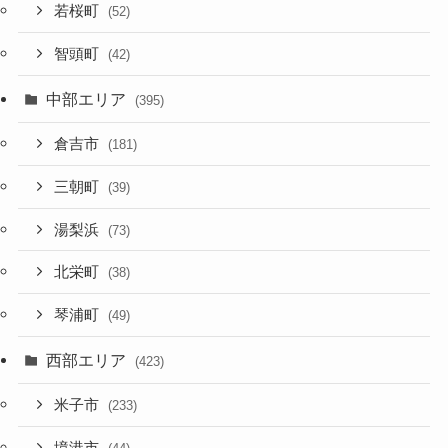
若桜町
(52)
智頭町
(42)
中部エリア
(395)
倉吉市
(181)
三朝町
(39)
湯梨浜
(73)
北栄町
(38)
琴浦町
(49)
西部エリア
(423)
米子市
(233)
境港市