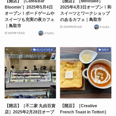
【開店】［Cafe&Bar
【開店】［Minotake］
Bloomin’］2025年5月4日
2025年4月3日オープン！和
オープン！ボードゲームや
スイーツとワークショップ
スイーツも充実の夜カフェ
のあるカフェ｜鳥取市
｜鳥取市
2025年6月14日
かなぽん
2025年7月3日
かなぽん
ゆったりできる
鳥取市
【開店】［不二家 丸由百貨
【開店】［Creative
店］2025年2月28日オープ
French Toast in Tottori］