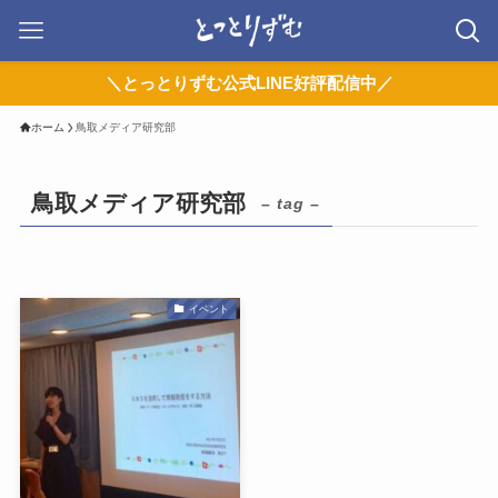
＼とっとりずむ公式LINE好評配信中／
ホーム
鳥取メディア研究部
鳥取メディア研究部
– tag –
イベント